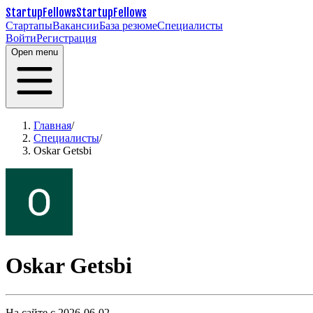
StartupFellows
StartupFellows
Стартапы
Вакансии
База резюме
Специалисты
Войти
Регистрация
Open menu
Главная
/
Специалисты
/
Oskar Getsbi
Oskar Getsbi
На сайте с 2026-06-02