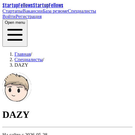
StartupFellows
StartupFellows
Стартапы
Вакансии
База резюме
Специалисты
Войти
Регистрация
Open menu
Главная
/
Специалисты
/
DAZY
DAZY
На сайте с 2026-05-28