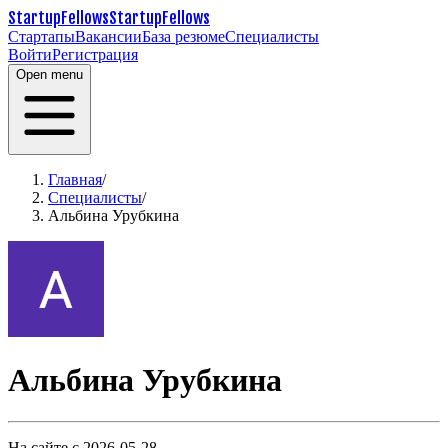
StartupFellows
StartupFellows
Стартапы
Вакансии
База резюме
Специалисты
Войти
Регистрация
Open menu
Главная
/
Специалисты
/
Альбина Урубкина
Альбина Урубкина
На сайте с 2026-05-28