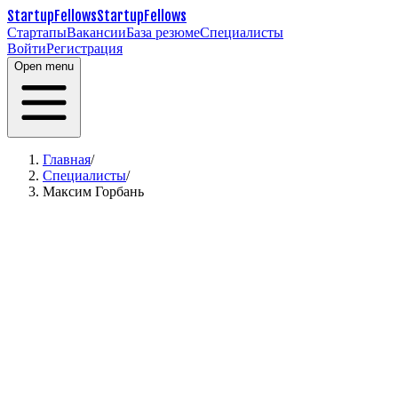
StartupFellows
StartupFellows
Стартапы
Вакансии
База резюме
Специалисты
Войти
Регистрация
Open menu
Главная
/
Специалисты
/
Максим Горбань