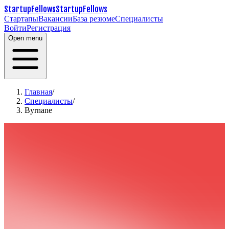
StartupFellows
StartupFellows
Стартапы
Вакансии
База резюме
Специалисты
Войти
Регистрация
Open menu
Главная
/
Специалисты
/
Byrnane