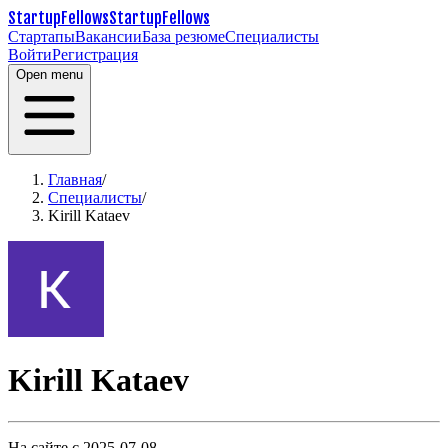
StartupFellows
StartupFellows
Стартапы
Вакансии
База резюме
Специалисты
Войти
Регистрация
Open menu
Главная
/
Специалисты
/
Kirill Kataev
Kirill Kataev
На сайте с 2025-07-08