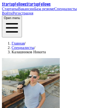
StartupFellows
StartupFellows
Стартапы
Вакансии
База резюме
Специалисты
Войти
Регистрация
Open menu
Главная
/
Специалисты
/
Калашников Никита