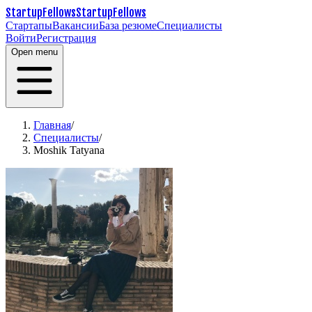
StartupFellows
StartupFellows
Стартапы
Вакансии
База резюме
Специалисты
Войти
Регистрация
Open menu
Главная
/
Специалисты
/
Moshik Tatyana