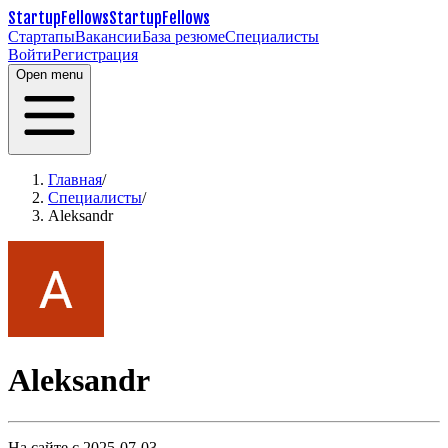
StartupFellows
StartupFellows
Стартапы
Вакансии
База резюме
Специалисты
Войти
Регистрация
Open menu
Главная
/
Специалисты
/
Aleksandr
Aleksandr
На сайте с 2025-07-03