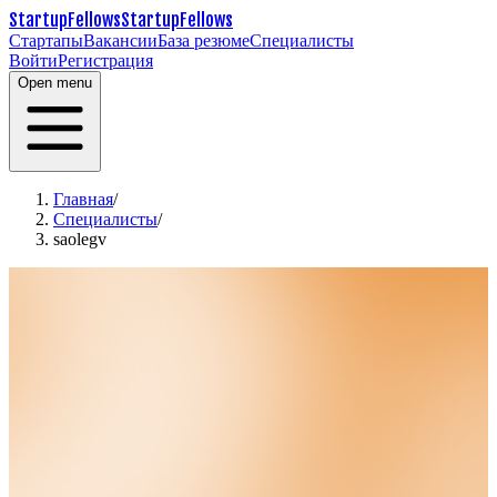
StartupFellows
StartupFellows
Стартапы
Вакансии
База резюме
Специалисты
Войти
Регистрация
Open menu
Главная
/
Специалисты
/
saolegv