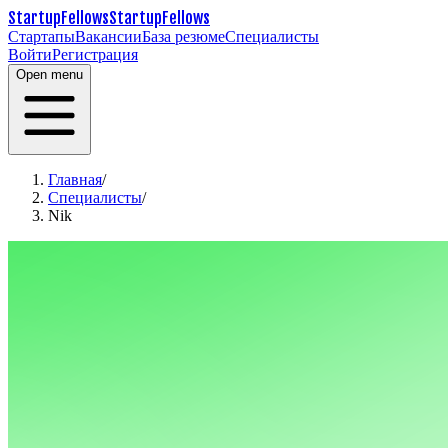
StartupFellows
StartupFellows
Стартапы
Вакансии
База резюме
Специалисты
Войти
Регистрация
Open menu
Главная
/
Специалисты
/
Nik