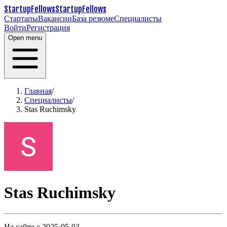
StartupFellows
StartupFellows
Стартапы
Вакансии
База резюме
Специалисты
Войти
Регистрация
Open menu
Главная
/
Специалисты
/
Stas Ruchimsky
Stas Ruchimsky
На сайте с 2025-05-03