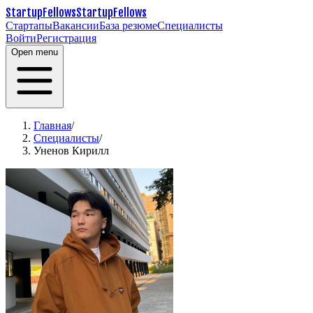
StartupFellows
StartupFellows
Стартапы
Вакансии
База резюме
Специалисты
Войти
Регистрация
Open menu
Главная
/
Специалисты
/
Уненов Кирилл